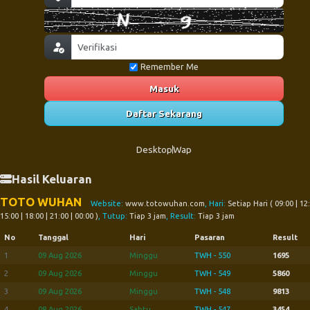
Remember Me
Masuk
Daftar Sekarang
Desktop
Wap
Hasil Keluaran
TOTO WUHAN
Website:
www.totowuhan.com
, Hari:
Setiap Hari ( 09:00 | 12:
15:00 | 18:00 | 21:00 | 00:00 )
, Tutup:
Tiap 3 jam
, Result:
Tiap 3 jam
No
Tanggal
Hari
Pasaran
Result
1
09 Aug 2026
Minggu
TWH - 550
1695
2
09 Aug 2026
Minggu
TWH - 549
5860
3
09 Aug 2026
Minggu
TWH - 548
9813
4
08 Aug 2026
Sabtu
TWH - 547
3454