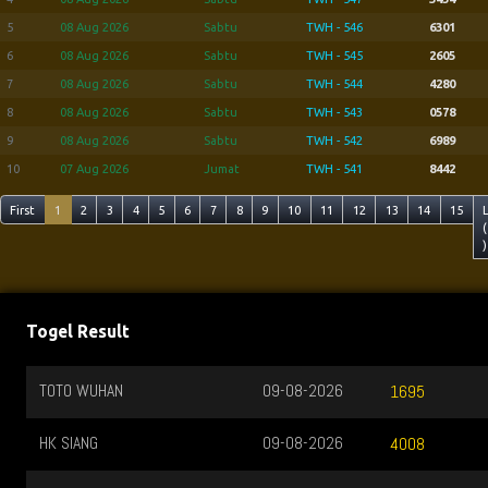
5
08 Aug 2026
Sabtu
TWH - 546
6301
6
08 Aug 2026
Sabtu
TWH - 545
2605
7
08 Aug 2026
Sabtu
TWH - 544
4280
8
08 Aug 2026
Sabtu
TWH - 543
0578
9
08 Aug 2026
Sabtu
TWH - 542
6989
10
07 Aug 2026
Jumat
TWH - 541
8442
First
1
2
3
4
5
6
7
8
9
10
11
12
13
14
15
(
)
Togel Result
TOTO WUHAN
09-08-2026
1695
HK SIANG
09-08-2026
4008